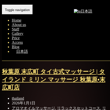
Tag: 秋葉原タイマッサージ
Toggle navigation
日本語
Home
Home
- 秋葉原タイマッサージ
About us
Staff
Gallery
Price
Access
Blog
日本語
秋葉原 末広町 タイ古式マッサージ | タ
イランド ミリン マッサージ 秋葉原•末
広町店
thailand
2026年1月1日
アロマオイルマッサージ
,
リラックスセットコース
,
リ