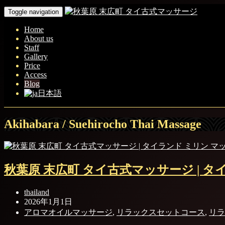
Toggle navigation
Home
About us
Staff
Gallery
Price
Access
Blog
日本語
Akihabara / Suehirocho Thai Massage
秋葉原 末広町 タイ古式マッサージ | タ
thailand
2026年1月1日
アロマオイルマッサージ
,
リラックスセットコース
,
リラ