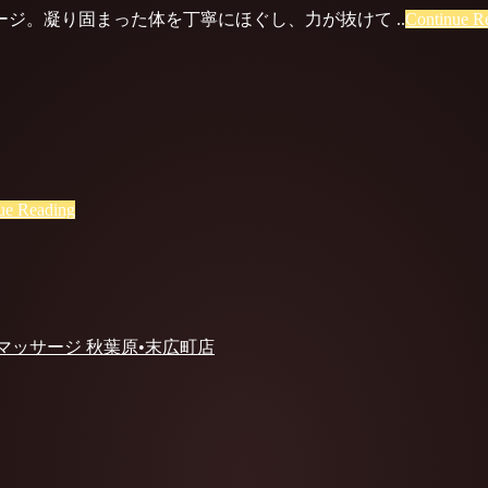
ジ。凝り固まった体を丁寧にほぐし、力が抜けて ..
Continue R
ue Reading
 マッサージ 秋葉原•末広町店