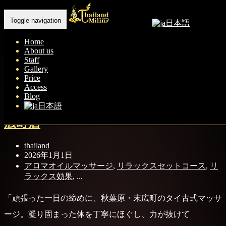
Tag: 末広町タイ古式マッサージ
Toggle navigation
日本語
Home
Home
- 末広町タイ古式マッサージ
About us
Staff
Gallery
Price
Access
秋葉原 末広町 タイ古式マッサージ | タ
Blog
イランド ミリン マッサージ 秋葉原•末
日本語
広町店
thailand
2026年1月1日
アロマオイルマッサージ
,
リラックスセットコース
,
リ
ラックス効果
, ...
「頑張った一日の締めに、秋葉原・末広町のタイ古式マッサ
ージ。凝り固まった体を丁寧にほぐし、力が抜けて