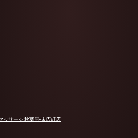
 マッサージ 秋葉原•末広町店