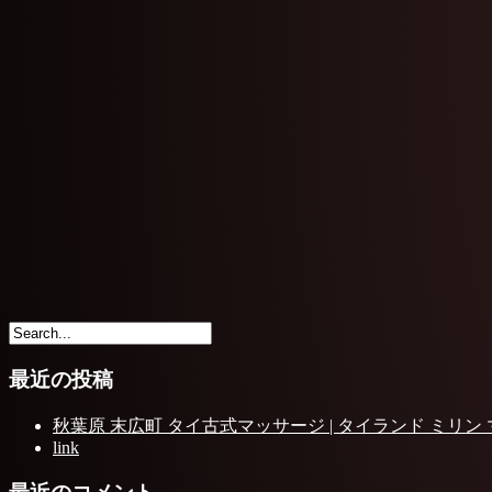
最近の投稿
秋葉原 末広町 タイ古式マッサージ | タイランド ミリン
link