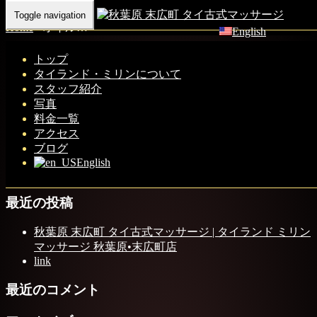
Toggle navigation
Home
-
オイル…
English
トップ
タイランド・ミリンについて
スタッフ紹介
写真
オイルマッサージには、通常のオイルを使用したコースと温
料金一覧
アクセス
感オイルを使用したコースがあり
ブログ
English
最近の投稿
秋葉原 末広町 タイ古式マッサージ | タイランド ミリン
マッサージ 秋葉原•末広町店
link
最近のコメント