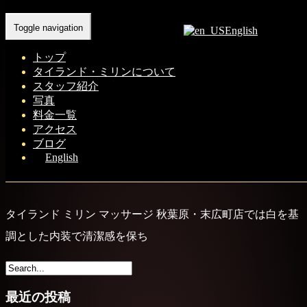
Home
-
タイラ…
Toggle navigation
English
トップ
タイランド・ミリンについて
スタッフ紹介
写真
料金一覧
アクセス
ブログ
English
タイランド ミリン マッサージ 秋葉原・末広町店では白を基
調とした内装で清潔感を保ち
最近の投稿