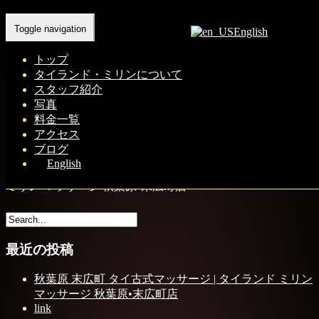
Home
-
FRE…
Toggle navigation
English
トップ
タイランド・ミリンについて
スタッフ紹介
写真
料金一覧
アクセス
ブログ
FREE WIFI 秋葉原 末広町 タイ古式マッサージ | タイランド
English
ミリン マッサージ 秋葉原•末広町店
最近の投稿
秋葉原 末広町 タイ古式マッサージ | タイランド ミリン
マッサージ 秋葉原•末広町店
link