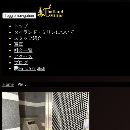
Toggle navigation
トップ
タイランド・ミリンについて
スタッフ紹介
写真
料金一覧
アクセス
ブログ
English
Home
-
Ple…