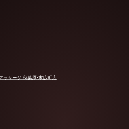
 マッサージ 秋葉原•末広町店