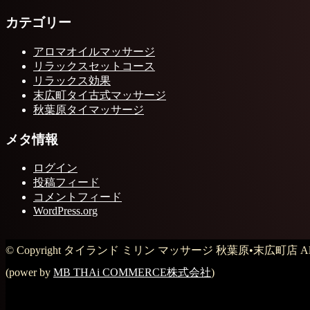
カテゴリー
アロマオイルマッサージ
リラックスセットコース
リラックス効果
末広町タイ古式マッサージ
秋葉原タイマッサージ
メタ情報
ログイン
投稿フィード
コメントフィード
WordPress.org
© Copyright タイランド ミリン マッサージ 秋葉原•末広町店 All Rig
(power by
MB THAi COMMERCE株式会社
)