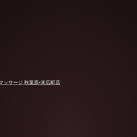
 マッサージ 秋葉原•末広町店