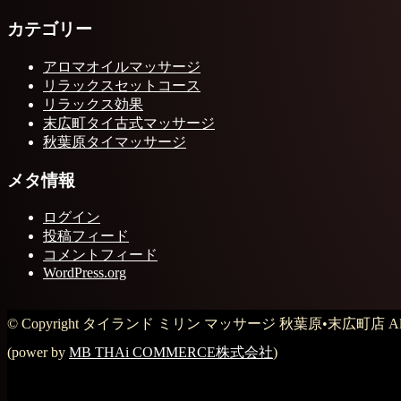
カテゴリー
アロマオイルマッサージ
リラックスセットコース
リラックス効果
末広町タイ古式マッサージ
秋葉原タイマッサージ
メタ情報
ログイン
投稿フィード
コメントフィード
WordPress.org
© Copyright タイランド ミリン マッサージ 秋葉原•末広町店 All Rig
(power by
MB THAi COMMERCE株式会社
)