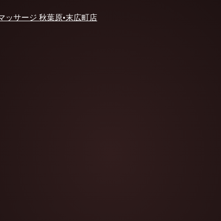
 マッサージ 秋葉原•末広町店