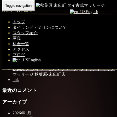
Toggle navigation
Home
-
駅を出…
English
トップ
タイランド・ミリンについて
スタッフ紹介
駅を出てから、左側へ向かってください。
写真
料金一覧
アクセス
ブログ
最近の投稿
English
秋葉原 末広町 タイ古式マッサージ | タイランド ミリン
マッサージ 秋葉原•末広町店
link
最近のコメント
アーカイブ
2026年1月