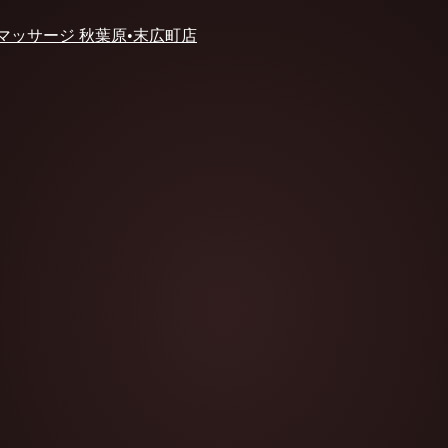
 マッサージ 秋葉原•末広町店