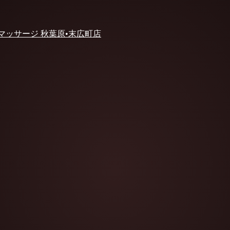
 マッサージ 秋葉原•末広町店