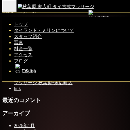
Toggle
Home
-
右側へ…
navigation
English
トップ
タイランド・ミリンについて
スタッフ紹介
右側へお進みください。
写真
料金一覧
アクセス
ブログ
最近の投稿
English
秋葉原 末広町 タイ古式マッサージ | タイランド ミリン
マッサージ 秋葉原•末広町店
link
最近のコメント
アーカイブ
2026年1月