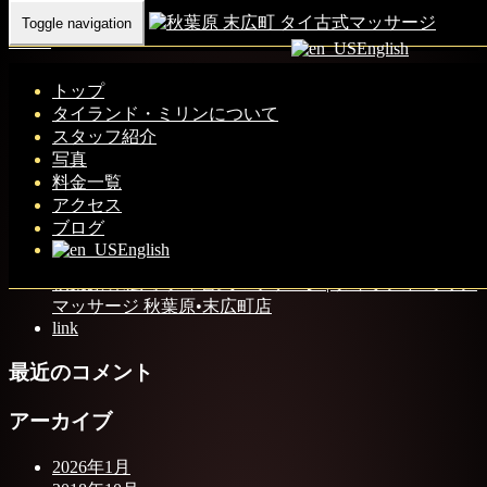
Toggle navigation
Home
-
Tur…
English
トップ
タイランド・ミリンについて
スタッフ紹介
Turn left in front of “Hakata Furyu.”
写真
料金一覧
アクセス
ブログ
最近の投稿
English
秋葉原 末広町 タイ古式マッサージ | タイランド ミリン
マッサージ 秋葉原•末広町店
link
最近のコメント
アーカイブ
2026年1月