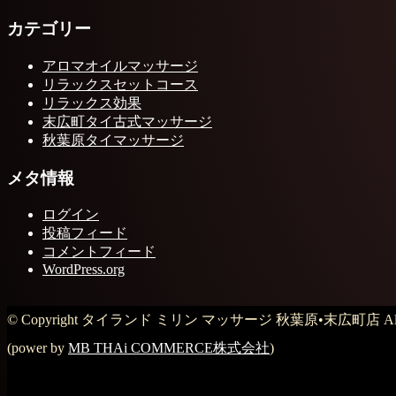
カテゴリー
アロマオイルマッサージ
リラックスセットコース
リラックス効果
末広町タイ古式マッサージ
秋葉原タイマッサージ
メタ情報
ログイン
投稿フィード
コメントフィード
WordPress.org
© Copyright タイランド ミリン マッサージ 秋葉原•末広町店 All Rig
(power by
MB THAi COMMERCE株式会社
)