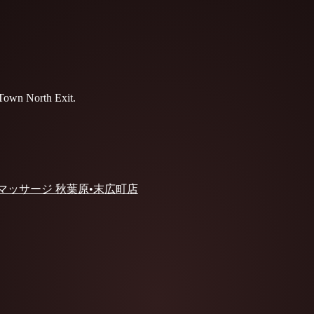
c Town North Exit.
 マッサージ 秋葉原•末広町店